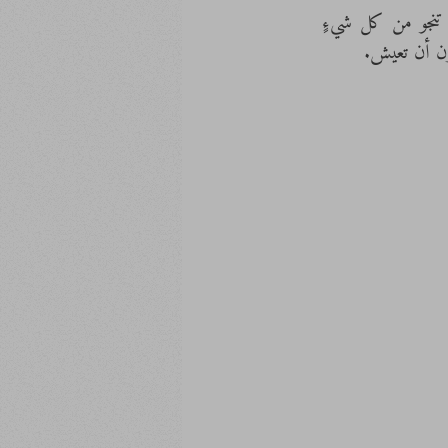
كم أغبطها! تلك الموارد! هي قادرةٌ على لعب دور البطل دون التواطؤ مع حبكته المريرة، أن تنجو من كل شيءٍ 
ون أن تعيش.