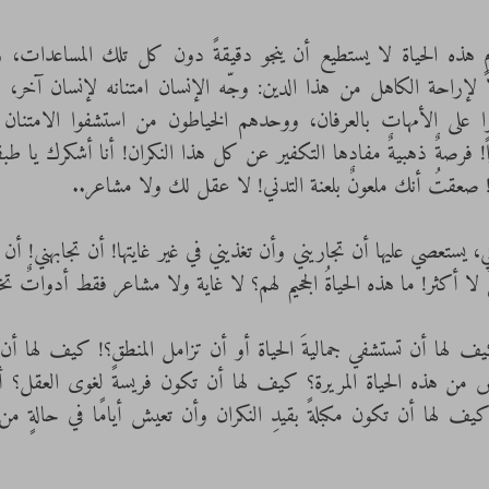
صعقتُ أنك ملعونٌ بلعنة التدني! لا عقل لك ولا مشاعر..
 لا أكثر! ما هذه الحياةُ الجحيم لهم؟ لا غاية ولا مشاعر فقط أدواتٌ ت