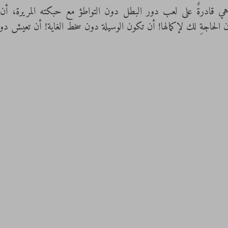
 الحاجةِ لك لإكمالها! أن تكون الوسيلة دون سخط الغاية! أن تعيش د