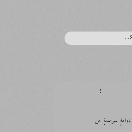
طوال حياةِ الإنسان وهو في زحمة من الديون، اتجاه الأكل واللباس الشرابُ والسقف، في دوامةٍ سرمديةٍ من 