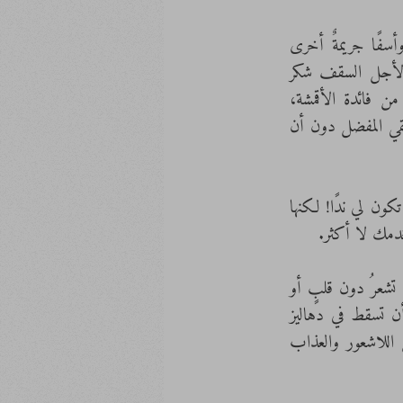
فالإنسان طفلٌ مدللٌ أمام هذه الحياة لا يستطيع أن ينجو دقيقةً دون كل تلك المساعدات، وأسفًا جريمةٌ أخرى 
يرتكبها هذا الجاحد محاولاً لإراحة الكاهل من هذا الدين: وجّه الإنسان امتنانه لإنسان آخر، لأجل السقف شكر 
البنّاء، ولحق الطعام انهالوا على الأمهات بالعرفان، ووحدهم الخياطون من استشفوا الامتنان من فائدة الأقمشة، 
وحينما حانت اللحظةُ أخيراً! فرصةٌ ذهبيةٌ مفادها التكفير عن كل هذا النكران! أنا أشكرك يا طبقي المفضل دون أن 
مجرد مواردٍ وجدت لخدمتي، يستعصي عليها أن تجاريني وأن تغذيني في غير غايتها! أن تجابهني! أن تكون لي ندًا! لكنها 
خدمك لا أكثر. 
خسارتها للعقل مصيبة! كيف لها أن تستشفي جماليةَ الحياة أو أن تزامل المنطق؟! كيف لها أن تشعرُ دون قلبٍ أو 
روح! كيف لها أن تمتعض من هذه الحياة المريرة؟ كيف لها أن تكون فريسةً لغوى العقل؟ أن تسقط في دهاليز 
المنطق؟ أن تشعر بالندم؟ كيف لها أن تكون مكبلةً بقيدِ النكران وأن تعيش أيامًا في حالةٍ من اللاشعور والعذاب 