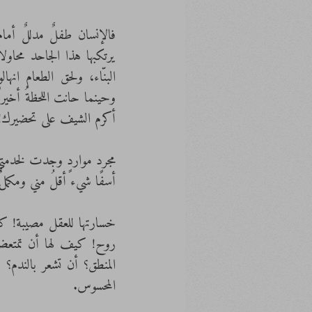
أكرم الشيف على تحضيرك! 
أسفًا شيء أقلُ مني ومكملٌ
المحسوس. 