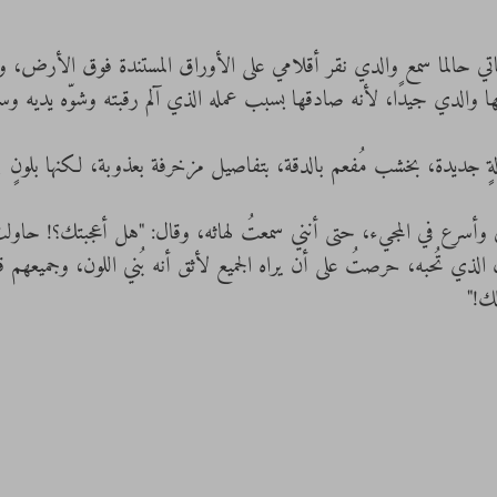
 حالما سمع والدي نقر أقلامي على الأوراق المستندة فوق الأرض، و
فها والدي جيدًا، لأنه صادقها بسبب عمله الذي آلم رقبته وشوّه يديه و
ٍ جديدة، بخشب مُفعم بالدقة، بتفاصيل مزخرفة بعذوبة، لكنها بلونٍ 
سرع في المجيء، حتى أنني سمعتُ لهاثه، وقال: "هل أعجبتك؟! حاولت 
لذي تُحبه، حرصتُ على أن يراه الجميع لأثق أنه بُني اللون، وجميعهم قالو
لك!"