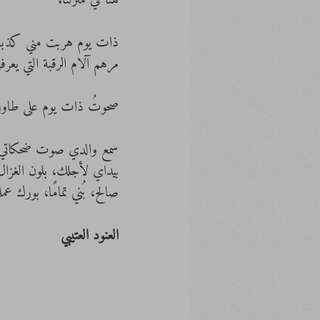
هنا في منزلنا.
ذات يوم هربت مني كذباتي
مرهم آلام الرقبة التي يعر
صحوتُ ذات يوم على طاولة
سمع والدي صوت ضحكاتي وأ
بيداي لأجلك، بلون الغزال ا
صالح، بُني تمامًا، بورك عم
العنود العتيبي