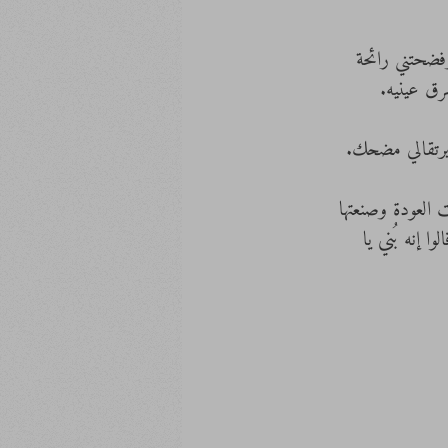
فضحتني رائحة 
سرق عينيه.
برتقالي مضحك. 
العودة وصنعتها 
ا إنه بُني يا 