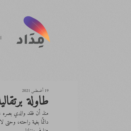
ا
19 أغسطس 2021
طاولة برتقالية
منذ أن فقد والدي بصره عل
دائمًا بغية راحته، وحتى ل