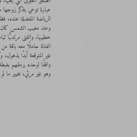
الصغير الحلوى التي يحبها،
عبارة توحي بتذكر زوجها لهذ
الرياضة المفضلة عنده، فظن
وعند مغيب الشمس كان الجم
خطيبها، والفتى مرتديًّا 
الفتاة حاملًا معه باقة من 
غير المتوقعة أبدًا بذهول
واقفًا لوحده يرمقهم بغبطة
وهو غير مرئي، تغيير ما لم ي