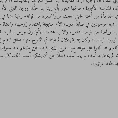
 وفي خلَده أن والديه أرادا مفاجأته بها لحسن سلوكه، وتفاجأت الأم بهدي
ه المناسبة الأثيرة! وخالجها شعور بأنه يهتم بها حقًّا، ووجد الفتى الأو
ها مفاجأة من أخته -التي سمعت مرارًا تذمره من فواته- رغبة منها في 
يع موجودين في صالة المنزل، الأم مبتهجة باهتمام زوجها، والفتاة س
ثياب الرياضة من فرط الحماس، والأب محتضنًا الأم! رنّ جرس الباب، 
الورود البيضاء، وكان بمثابة إعلان لرغبته في الزواج منها، تعانق الجمي
، وكأنهم قد كانوا على موعد مع الفرح الذي غاب عن منزلهم منذ سنوا
، لم يحتضنه أحد، لم يره أحد، فضلًا عن أن يشكره أحد، لكنه كان سعي
ستطعه المرئيون.