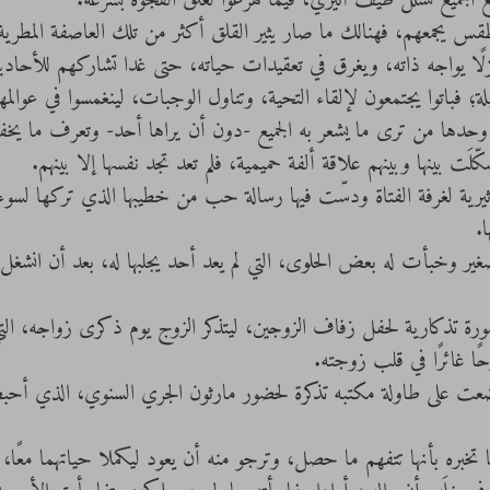
الجميع تسلل طيف أثيري، فيما هرعوا لغلق الفجوة بسرعة. 
الطقس يجمعهم، فهنالك ما صار يثير القلق أكثر من تلك العاصفة المطر
ًا يواجه ذاته، ويغرق في تعقيدات حياته، حتى غدا تشاركهم للأحادي
؛ فباتوا يجتمعون لإلقاء التحية، وتناول الوجبات، لينغمسوا في عوالمهم
 وحدها من ترى ما يشعر به الجميع -دون أن يراها أحد- وتعرف ما يخف
َت بينها وبينهم علاقة ألفة حميمية، فلم تعد تجد نفسها إلا بينهم.
أثيرية لغرفة الفتاة ودسّت فيها رسالة حب من خطيبها الذي تركها لسوء
. 
ر وخبأت له بعض الحلوى، التي لم يعد أحد يجلبها له، بعد أن انشغل ال
 تذكارية لحفل زفاف الزوجين، ليتذكر الزوج يوم ذكرى زواجه، التي 
ا غائرًا في قلب زوجته. 
ضعت على طاولة مكتبه تذكرة لحضور مارثون الجري السنوي، الذي أحبط 
يبها تخبره بأنها تتفهم ما حصل، وترجو منه أن يعود ليكملا حياتهما معًا،