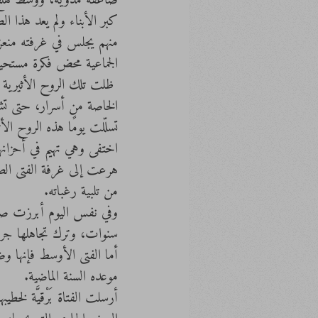
صاعقة مدويّة، ووسط هلع 
كبر الأبناء ولم يعد هذا 
منهم يجلس في غرفته منعزل
الجماعية محض فكرة مستحيلة
 ظلت تلك الروح الأثيرية
الخاصة من أسرار، حتى تشكّل
تسلّلت يومًا هذه الروح ال
اختفى وهي تهيم في أحزانها
هرعت إلى غرفة الفتى الصغي
من تلبية رغباته. 
وفي نفس اليوم أبرزت صورة
سنوات، وترك تجاهلها جرحً
أما الفتى الأوسط فإنها و
موعده السنة الماضية. 
أرسلت الفتاة بَرْقيَّة لخط