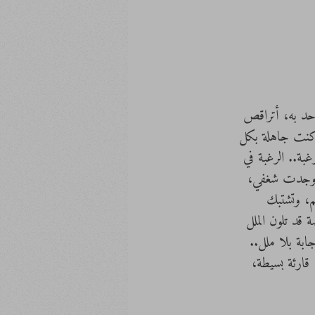
أحد به، أتراقص 
 كنت جاهلة بكل 
بة.. الرغبة في 
) وجدت شغفي، 
، وتشتبك 
قد تلون الملل 
بة بلا ملل.. 
قارئة بسيطة، 