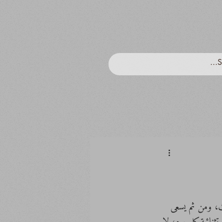
حث، ومن ثم يسعى 