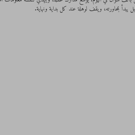
 بألف سؤال في اليوم. يوسع مدارك عقله، ويهدي لنفسه معلومات استث
يبدأ بمحاورته، ويقف لوهلة عند كل بداية ونهاية.