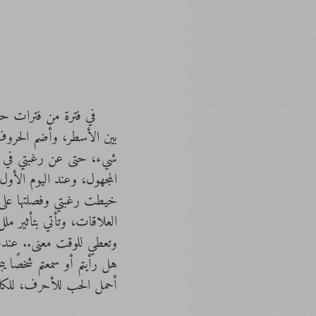
     في فترة من فترات
بين الأسطر، وأضم الحروف
شيء، حتى عن رغبتي في الح
المجهول، وعند اليوم الأ
خيطت رغبتي وفصلتها على
العلاقات، وتأتي بتأثير م
وتعطي للوقت معنى.. عندم
هل رأيتم أو سمعتم شخصًا 
أحمل الحب للأحرف، للك