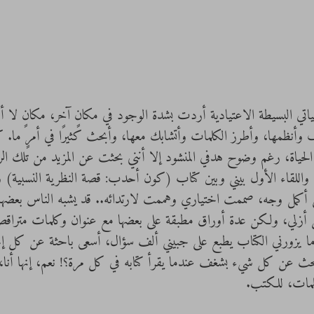
 حياتي البسيطة الاعتيادية أردت بشدة الوجود في مكانٍ آخر، مكانٍ لا 
 وأنظمها، وأطرز الكلمات وأتشابك معها، وأبحث كثيرًا في أمرٍ ما.
ياة، رغم وضوح هدفي المنشود إلا أنني بحثت عن المزيد من تلك الرغ
ول واللقاء الأول بيني وبين كتاب (كون أحدب: قصة النظرية النسبية
 أكمل وجه، صممت اختياري وهممت لارتدائه.. قد يشبه الناس بعضهم
لل أزلي، ولكن عدة أوراق مطبقة على بعضها مع عنوان وكلمات متراقصة 
ا يزورني الكتاب يطبع على جبيني ألف سؤال، أسعى باحثة عن كل إجا
يبحث عن كل شيء بشغف عندما يقرأ كتابه في كل مرة؟! نعم، إنها أنا، 
لمات، للكتب.