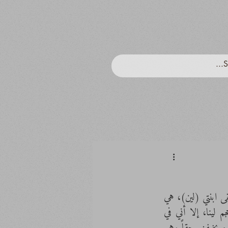
أعود لمنزلي، وأنا أشعر بأن فوق جسمي جسم آخر، خطوتي مثقلة وكأن ساقي بضعف حجمها، ألقى ابنتي (لين)، هي 
تضمني، وأنا أشعر بأني أنا والعالم كله نضمها، أصير فراشة بين ذراعيها، و بالرغم من صغر حجم لينا، إلا أني في 