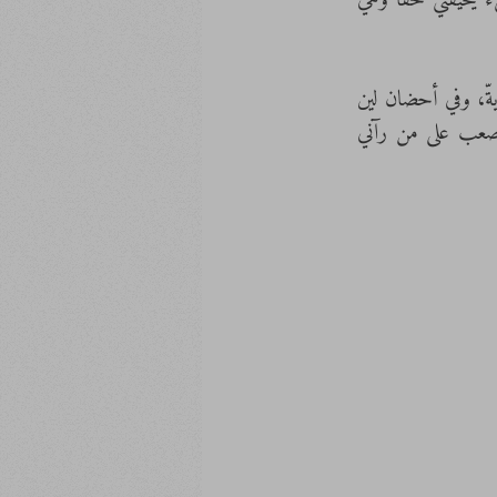
حضنها أشعر بأنها جبلاً ينحني ليحضنني، إنها تبدو أكبر من الأرض حين تلفك بذراعيها، لا شيء يخيفني حقاً وهي 
أعيش في بيتي فراشة، وخارجه أشعر بأني بناية تمشي على الأرض. كل الدنيا بالخارج عصّية، قويةّ، وفي أحضان لين 
تهون كل هذه الدنيا. أعيش مع العالم إنسانة، وعندما تكون لين حولي؛ أصير إنسانة أخرى، يصعب على من رآني 