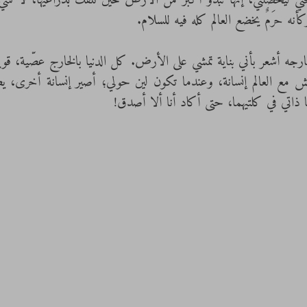
كأنه حرَمٌ يخضع العالم كله فيه للسلام.
ا ذاتي في كلتيهما، حتى أكاد أنا ألا أصدق! 