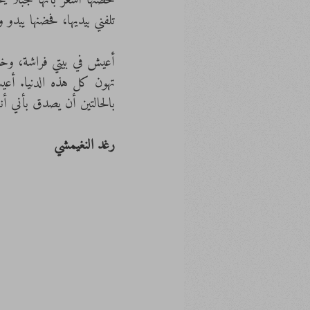
تلفني بيديها، فحضنها يبدو و
بالحالتين أن يصدق بأني أن
رغد النغيمشي