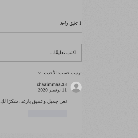
1 تعليق واحد
اكتب تعليقًا...
ابتدأ بصفر.. وانتهى بالصفر
ترتيب حسب:
الأحدث
shaaimmaa.33
11 نوفمبر 2020
نص جميل وعميق يارغد، شكرًا لكِ
إعجاب
رد