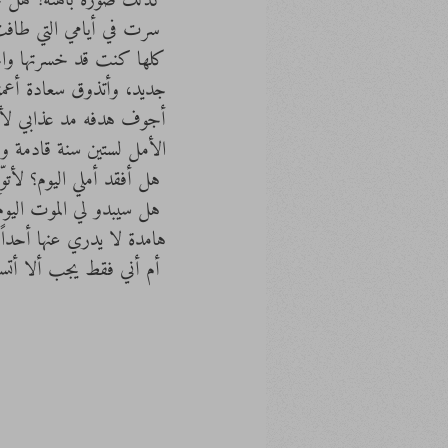
كذلك صورة باهتة؟ هل تجرؤ
 سرت في أيامي التي طافت و
كلها كنت قد خسرتها واحدا
جديد، وأتذوق سعادة أعمق
أجوف هدفه مد عذابي لأطو
الأمل لستين سنة قادمة و 
 هل أفقد أملي اليوم؟ لأتوّج آخر خساراتي و أمضي للجزء الآخر من الحياة؛ الموت؟
 هل سيبدو لي الموت اليو
هامدة لا يدري عنها أحدا
 أم أني فقط يجب ألا أتساءل؟