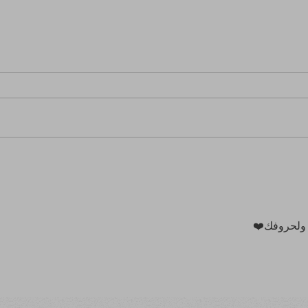
مشاعر
من الشا
 ولحروفك❤️