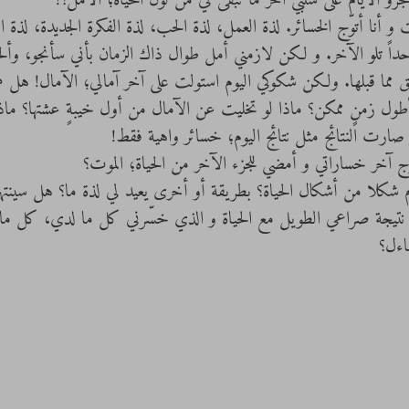
 الأيام على سلبي آخر ما تبقى لي من لون الحياة؛ الأمل؟!
 أنا أتوّج الخسائر. لذة العمل، لذة الحب، لذة الفكرة الجديدة، لذة ال
ً تلو الآخر. و لكن لازمني أمل طوال ذاك الزمان بأني سأنجو، وألحق
 مما قبلها. ولكن شكوكي اليوم استولت على آخر آمالي؛ الآمال! هل
ل زمنٍ ممكن؟ ماذا لو تخليت عن الآمال من أول خيبةٍ عشتها؟ ماذا
صارت النتائج مثل نتائج اليوم؛ خسائر واهية فقط!
م شكلا من أشكال الحياة؟ بطريقة أو أخرى يعيد لي لذة ما؟ هل سينت
ً نتيجة صراعي الطويل مع الحياة و الذي خسّرني كل ما لدي، كل ما