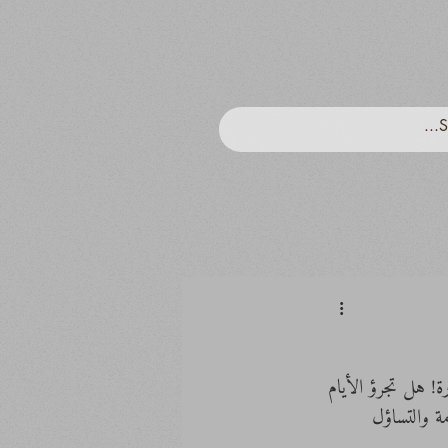
! هل تجرؤ الأيام 
ة والتساؤل 