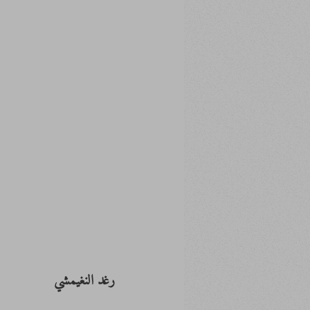
رغد النغيمشي