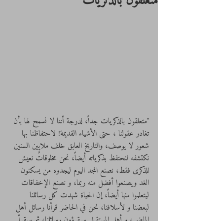
متعلقون بالذكريات
"متعلقون بالذكريات جداً، لدرجة أننا لا نسمح لها بأن 
تغادر عقولنا ، حتى الأشياء القديمة! لاحتفاظنا بها 
شعور لا يوصف، والتاريخ العابق خلف ملايين السنين 
نكتشفه لنحتفظ بذكرياته أيضاً، نحن مخلوقاتٌ نعيش 
للذكرى فقط، نصنع المجد اليوم ليجدوه من يسكنون 
الغد ويصنعوا أفضل منه ربما، و نصنع الإخفاقات 
ليتعلموا منها أيضاً، إن الحياة شهدت كل رسائلنا 
لبعضنا و لأسلافنا، نحن في الحاضر قرأنا رسائل أهل 
الماضي، و أهل المستقبل سيقرؤون رسائلنا، ثم سيقرأ 