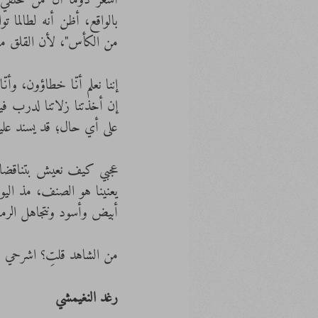
من الكأس"، لأن القلق مق
على أي حال؛ قد يسند عليه
أبيض وأسود ونتجاهل الرم
من الشاهد قلتِ؟ اشرحي لي
رغد النغيمشي