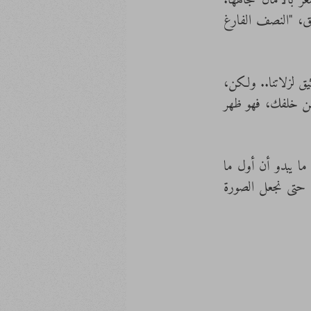
أشعر دوماً أن من خلفي شاهد، وعلى قدر ما تخيفني الفكرة، إلا أن السؤال الآن جعلني أشعر بالأمان تجاهها. 
بالواقع، أظن أنه لطالما تواجد الأمان مع مشاعري تجاه فكرة الشاهد لكني لم أركز إلا على القلق، "النصف الفارغ 
إننا نعلم أنّا خطاؤون، وأنّا نرى إمكانية لأن نكون مثاليين، لذا نخاف فكرة الشاهد، فهو بمثابة توثيق لزلاتنا.. ولكن، 
إن أخذتنا زلاتنا لدرب فيه عذاب أو تخبط، ألن تكون فكرة الشاهد مريحة عندها؟! هو شاهدٌ من خلفك، فهو ظهر 
عجبي كيف نعيش بتناقضات وندركها بالتجاهل، التعامي.. هو خيارنا حتى نصنف أنفسنا، فعلى ما يبدو أن أول ما 
يعنينا هو الصنف، مذ اليوم الأول في الحياة وحتى آخرها، نبذل جل جهودنا من خلال التعامي حتى نجعل الصورة 