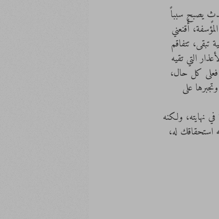
دثٍ يصبح سبباً 
ؤسفة، أُقنعني 
ة تبقى، تتفاقم 
ذار التي تقيه 
، فعلى كل حال، 
تجبرها على 
في نهايته، ولكنه 
ه استحقاقك له، 