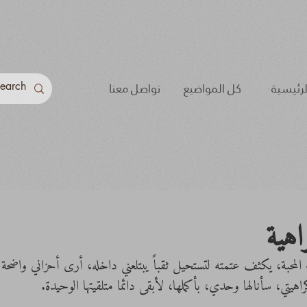
لرئيسية
كل المواضيع
تواصل معنا
اهية
المحبة، يكثف عتمته لتستحيل ثقباً يبتلعني داخله، أرى أحزاني واضحة 
يتي، سأنالها وحدي، بأكملها، لأبقى دائما متلقيتها الوحيدة.