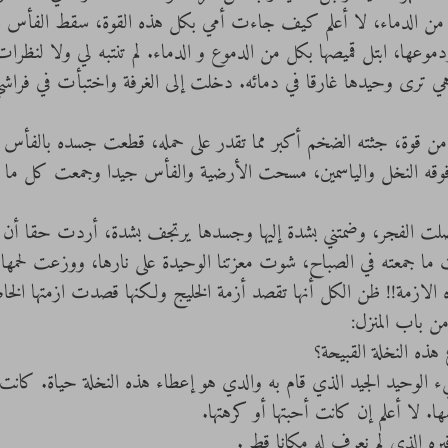
 من الدماء، لا أعلم كيف جاءت أمي بكل هذه القوة، سقط الفأس ال
موعها، ابتل قميصها بكل من الدموع و الدماء. لم تنتبه لي ولا لنظرا
ترى وحيدها غارقا في دمائه. دخلت إلى الغرفة واختبأت في فراشي
تيت من قوة، جثته الضخم أكبر مما تقدر على حمله، قطعت جسده بالفأس
 فوقه النخل والياسمين، مسحت الأرضية والفأس جيدا وجمعت كل ما 
، صلت الفجر، وضمتني بشدة إليها وجسدها يرتجف بشدة، أردت حقا أن أ
ما جمعته في الصباح، شوت معزتنا الوحيدة على نارها، ووزعت لحمها
ذه الازمة!! ظن الكل أنها تقصد أزمة الخليج ولكنها قصدت ازمتها الخا
هذه النخلة القبيحة؟
ء الوحيد الجيد الذي قام به والدي هو إعطاء هذه النخلة حياة. كانت ت
. لا أعلم إن كانت أحبتها أو كرهتها.
قبره الذي لم نعرف له مكانا قط .