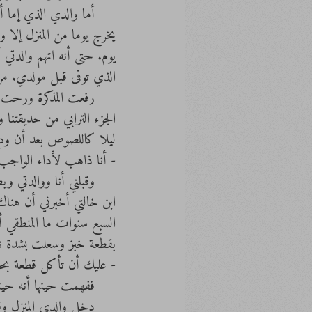
     أما والدي الذي إ
يخرج يوما من المنزل إلا 
يوم. حتى أنه اتهم والدتي 
الذي توفى قبل مولدي. من 
     رفعت المذكرة ور
الجزء الترابي من حديقتنا و
ليلا كاللصوص بعد أن ودع
- أنا ذاهب لأداء الواجب،
     وقبلني أنا ووال
ابن خالتي أخبرني أن هنا
السبع سنوات ما المنطقي أ
بقطعة خبز وسعلت بشدة نا
- عليك أن تأكل قطعة بحج
     ففهمت حينها أنه حينما أكبر سيكبر فمي معي وسأستطيع أكل بطيخة لوحدي دفعة كاملة!
     دخل والدي المنز