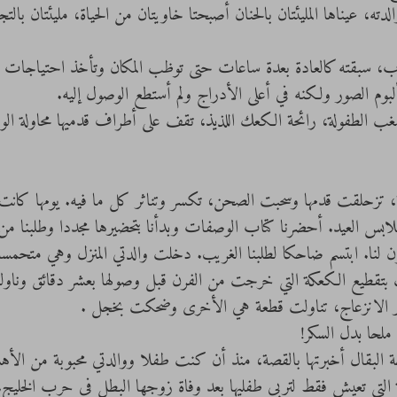
ه، عيناها المليئتان بالحنان أصبحتا خاويتان من الحياة، مليئتان بالتج
وم الصور ولكنه في أعلى الأدراج ولم أستطع الوصول إليه.
ر، شغب الطفولة، رائحة الكعك اللذيذ، تقف على أطراف قدميها محاولة الو
طعة، تزحلقت قدمها وسحبت الصحن، تكسر وتناثر كل ما فيه. يومها كانت 
بس العيد. أحضرنا كتاب الوصفات وبدأنا بتحضيرها مجددا وطلبنا من ا
ن لنا. ابتسم ضاحكا لطلبنا الغريب. دخلت والدتي المنزل وهي متحم
 بتقطيع الكعكة التي خرجت من الفرن قبل وصولها بعشر دقائق وناو
ير الانزعاج، تناولت قطعة هي الأخرى وضحكت بخجل .
ملحا بدل السكر!
وجة البقال أخبرتها بالقصة، منذ أن كنت طفلا ووالدتي محبوبة من الأه
ميلة التي تعيش فقط لتربي طفليها بعد وفاة زوجها البطل في حرب الخل