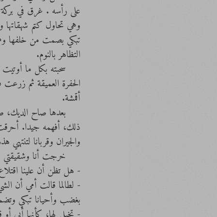
على رأسه . غرق في بركة
وهي تحاول كتم شهقاتها ود
تبكي بصمت من خلفها وهي 
التظاهر بالنوم.
     سحبته بكل ما أو
الحفرة العميقة ثم زرعت
أقمشة.
     بعدها صاح الديك
ذلك، أفهمه جيدا. أحرقت 
والجيران وقربانا لتنتهي ه
     خرجت أنا وشقيقتي من باب المنزل:
- هل تظن أن علينا اقتلاع 
- لطالما قالت أمي أن الشي
بغضب وأحيانا تبكي وتضمها
- تخيل لها، كأنها أبي أو 