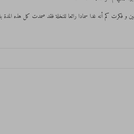
سمين و فكرت كم أنه غدا سمادا رائعا للنخلة فقد صمدت كل هذه المدة ب