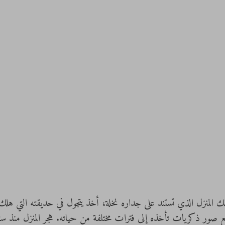
 ذلك المنزل الذي تستند على جداره نخلة، أخذ يتجول في حديقته التي هلك
جع صور ذكريات تأخذه إلى فترات مختلفة من حياته. هجر المنزل منذ س