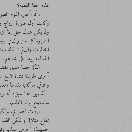
هذه حقا القصة؟
     وأنا أسحب ألبوم
وكانت أول صورة لزواج وا
ولم يكن هناك حل إلا تزوي
الصورة كل من والدي وجدت
اختارت والدتي!! فتاة صغي
ابتسامة يوما على محياهم.
     أتذكر جيدا مدى 
أخرى طويلة ممتدة تتسع لب
والدتي وركلتها بقدمها ون
- أتسمين هذا خبزا؟ أهدرت
ستستمتع بهذا الطعم.
     أردت الصراخ، ول
تفاح مثلا!! و لكن القدر
جسيمة، أُخرس لسانها وت