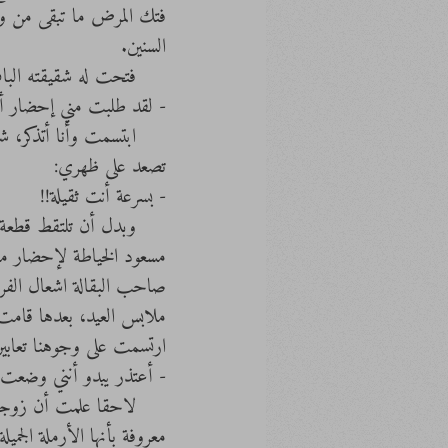
فتك المرض ما تبقى من والدت
السنين. 
     فتحت له شقيقته الباب، سبقته كالعادة بعدة ساعات حتى توظب المكان وتأخذ احتياجات الأم للمشفى. 
- لقد طلبت مني إحضار ألب
     ابتسمت وأنا أتذك
تصعد على ظهري:
- بسرعة أنت ثقيلة!!
     وبدل أن تلتقط ق
مسعود الخياطة لإحضار ملا
صاحب البقالة اشعال الفر
ملابس العيد، بعدها قامت
ارتسمت على وجوهنا تعاب
- أعتذر يبدو أنني وضعت 
     لاحقا علمت أن ز
معروفة بأنها الأرملة الج