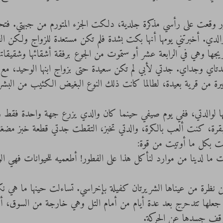
 الصور وقعت على رأسي مذكرة جلدية، دلكت الجزء المتورم من جبهتي. فت
لدي. أخبرتني يومها أنها بكت بشدة فلم تكن مستعدة للزواج ولكن الف
جها وهي في الرابعة عشر أو ستموت من الجوع برفقة أشقائها وشقيقاتها
اي وجداي. جدتي لأبي لم تكن سعيدة حتى بزواج ابنها الوحيد، مع أن
رة من قرية بعيدة، لطالما كانت ذلك النوع البغيض الكئيب من البشر،
بغضها لوالدتي، ففي يوم صيفي حينما كان والدي يزرع جهة واحدة فقط 
قرة، كنت ألعب بالكرة، والدتي تخبز، التقطت جدتي قطعة خبز مضغتها
عقت بكل ما أوتيت من قوة:
 ما لدينا من موارد لنأكل هذا على الفطور! أطعميه للحيوانات فهي الو
كن نظرة من عيناها الشريرتان كفيلة بإخراسي. تساءلت حينها ما هي نكه
 جعلها تتدحرج بعد عدة أيام من أمام التل وهي خارجة من السوق، 
وقف جسدها عن الحركة.