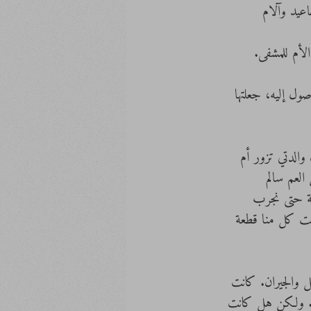
اعيد وآلام 
صول إليه، جعلتها 
والدتي تزور أم 
لعم سالم 
سة حتى نجرب 
لت كل منا قطعة 
ل والجيران. كانت 
يج. ولكن هل كانت 