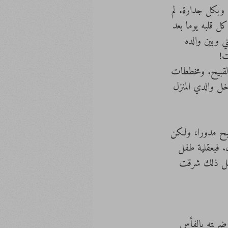
ي وبكل جدارة. لم 
ل قلبه يوما بعد 
ي وبين والده 
ت!
 القبيح. ومخططات 
دخل والدي المنزل 
صبح مدورا، ولكن 
. فبعقلية طفل 
فقبل ذلك شرقت 
وضربته بالفأس 