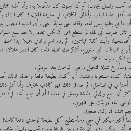
ما أنه أحب والدتي بجنون، أم أن الجنون كان متأصلا به، وأنا أظنه الثان
وقد أقفل علينا الباب وأطلق الكلاب في حديقة المنزل !! كان الشك يأك
أن ما في بطنها ليس ابنه، وقالها عني سابقا حتى رأى الشبه العجيب بين
تأثير ضرب أبي لها؛ لم تستطع أمي أن تحمل مجددا إلا بعد سبع سنوا
حت أتصفحها، رأيت كلمة الياسمين، كم يبدو اسم والدتي جميلا بهذا الخط
أنواع النباتات التي ستزرع. أتذكر تلك الليلة تماما، كان القمر هلالا، 
 الكل صباحا قائلا:
 وسأزرع شتلة النخيل وزهور الياسمين بعد عودتي.
دتي وبطنها، كنت مستغربا وظننت أنها أكلت بطيخة دفعة واحدة، لذلك أ
ك أختا لي في الداخل، لم اصدق ذلك فهو كاذب محترف وأنا أعلم ذلك
كثر أن تبتلع والدتي بطيخة وتعلق في معدتها أم أن تبتلع أختا لي؟ 
ولتني الماء وربتت على ظهري.
م فمك، فما زلت صغيرا. 
ل وقد أشهر سكينا وقبل أن يقترب من غرفة نومنا، تسللت والدتي خلفه 